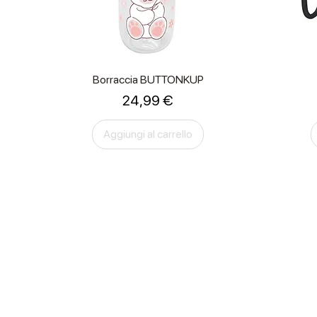
Borraccia BUTTONKUP
Prezzo
24,99 €
Aggiungi al carrello
HOME
PRODOTTI
CONTATTI