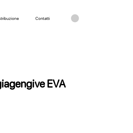
stribuzione
Contatti
iagengive EVA
ezzo