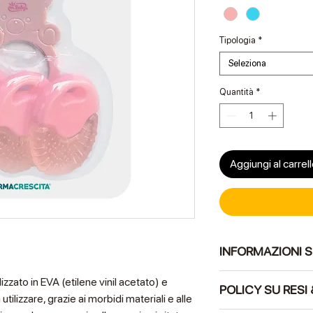
Tipologia
*
Seleziona
Quantità
*
Aggiungi al carrel
INFORMAZIONI 
Questo Massaggiagen
izzato in EVA (etilene vinil acetato) e
POLICY SU RESI
A). Questo prodotto è
tilizzare, grazie ai morbidi materiali e alle
EN 71-1 EN 71-2 EN 71