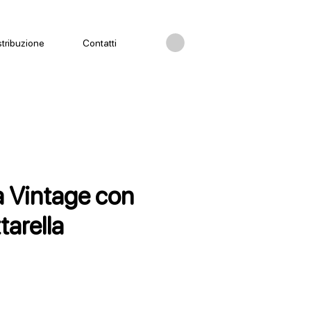
stribuzione
Contatti
a Vintage con
tarella
ezzo