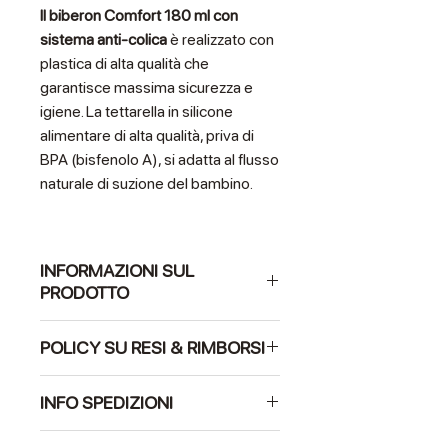
Il biberon Comfort 180 ml con
sistema anti-colica
è realizzato con
plastica di alta qualità che
garantisce massima sicurezza e
igiene. La tettarella in silicone
alimentare di alta qualità, priva di
BPA (bisfenolo A), si adatta al flusso
naturale di suzione del bambino.
INFORMAZIONI SUL
PRODOTTO
Questo prodotto è totalmente
POLICY SU RESI & RIMBORSI
conforme alle vigenti normative
europee in materia.
Per i nostri prodotti alimentari non si
INFO SPEDIZIONI
applica il diritto di recesso. Se quindi i
prodotti non sono danneggiati non è
Gli ordini vengono elaborati dalle 9.00