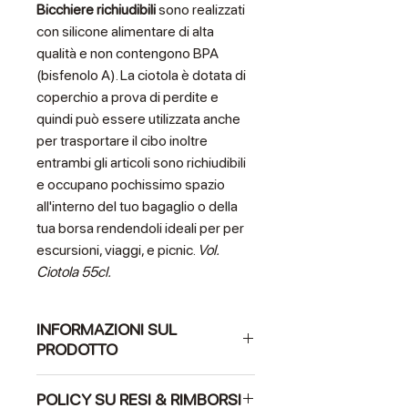
Bicchiere
richiudibili
sono realizzati
con silicone alimentare di alta
qualità e non contengono BPA
(bisfenolo A). La ciotola è dotata di
coperchio a prova di perdite e
quindi può essere utilizzata anche
per trasportare il cibo inoltre
entrambi gli articoli sono richiudibili
e occupano pochissimo spazio
all'interno del tuo bagaglio o della
tua borsa rendendoli ideali per per
escursioni, viaggi, e picnic.
Vol.
Ciotola 55cl.
INFORMAZIONI SUL
PRODOTTO
Questo prodotto è totalmente
POLICY SU RESI & RIMBORSI
conforme alle vigenti normative